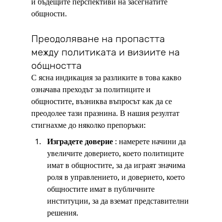
и бъдещите перспективи на засегнатите 
общности.
Преодоляване на пропастта 
между политиката и визиите на 
общността
С ясна индикация за разликите в това какво 
означава преходът за политиците и 
общностите, възниква въпросът как да се 
преодолее тази празнина. В нашия резултат 
стигнахме до няколко препоръки:
Изградете доверие
 : намерете начини да 
увеличите доверието, което политиците 
имат в общностите, за да играят значима 
роля в управлението, и доверието, което 
общностите имат в публичните 
институции, за да вземат представителни 
решения.