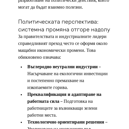
разработване на политически действия, които 
могат да бъдат взаимно полезни.
Политическата перспектива: 
системна промяна отгоре надолу
За правителствата и индустриалните лидери 
справедливият преход често се оформя около 
мащабни икономически промени. Това 
обикновено означава:
Въглеродно неутрални индустрии
 – 
Насърчаване на екологични инвестиции 
и постепенно премахване на 
изкопаемите горива.
Преквалификация и адаптиране на 
работната сила
 – Подготовка на 
работниците за възникващи зелени 
работни места.
Технологично ориентирани решения
 – 