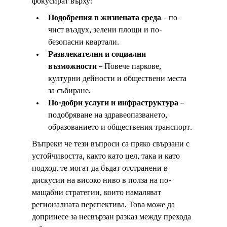
фокусират върху:
Подобрения в жизнената среда
 – по-
чист въздух, зелени площи и по-
безопасни квартали.
Развлекателни и социални 
възможности
 – Повече паркове, 
културни дейности и обществени места 
за събиране.
По-добри услуги и инфраструктура
 – 
подобряване на здравеопазването, 
образованието и обществения транспорт.
Въпреки че тези въпроси са пряко свързани с 
устойчивостта, както като цел, така и като 
подход, те могат да бъдат отстранени в 
дискусии на високо ниво в полза на по-
мащабни стратегии, които намаляват 
регионалната перспектива. Това може да 
допринесе за несвързан разказ между прехода 