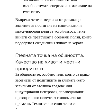
Увеличаване на иновациите във 
възобновяемата енергия и намаляване на 
емисиите.
Въпреки че тези мерки са от решаващо 
значение за постигане на национални и 
международни цели за устойчивост, те не 
винаги се превръщат в осезаеми ползи, които 
подобряват ежедневния живот на хората.
Гледната точка на общността: 
Качество на живот и местни 
приоритети
За общностите, особено тези, които са пряко 
засегнати от политиките за климата (като 
зависими от въглища градове или 
индустриални центрове), справедливият 
преход е нещо повече от икономически 
промени. Техните опасения често се 