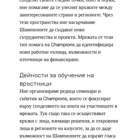
споделят своите гледни точки, опит и поуки, 
ние помагаме да се улеснят връзките между 
заинтересованите страни и регионите. Чрез 
тези пространства ние насърчаваме 
Шампионите да създават нови 
сътрудничества и проекти. Мрежата от този 
тип помага на Champions да идентифицира 
нови работни пътища, възможности и 
източници на финансиране.
Дейности за обучение на 
връстници
Ние организираме редица семинари и 
събития за Champions, които се фокусират 
върху споделянето на опита на участниците в 
мрежата. Тук също така се осъществяват 
връзки с лица, вземащи решения, и откровени 
лица в регионите на казусите, за да се даде 
възможност на Шампионите да изразят гласа 