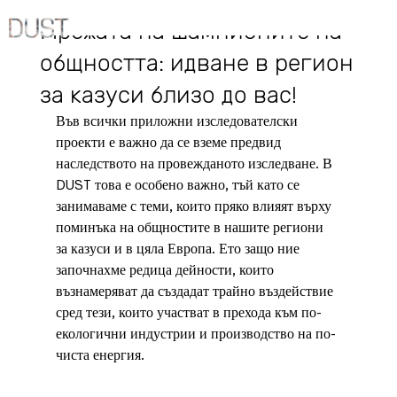
8.05.2024 г.
Мрежата на шампионите на
общността: идване в регион
за казуси близо до вас!
Във всички приложни изследователски 
проекти е важно да се вземе предвид 
наследството на провежданото изследване. В 
DUST това е особено важно, тъй като се 
занимаваме с теми, които пряко влияят върху 
поминъка на общностите в нашите региони 
за казуси и в цяла Европа. Ето защо ние 
започнахме редица дейности, които 
възнамеряват да създадат трайно въздействие 
сред тези, които участват в прехода към по-
екологични индустрии и производство на по-
чиста енергия.