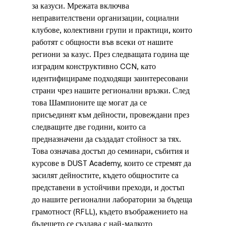
за казуси. Мрежата включва 
неправителствени организации, социални 
клубове, колективни групи и практици, които 
работят с общности във всеки от нашите 
региони за казус. През следващата година ще 
изградим конструктивно CCN, като 
идентифицираме подходящи заинтересовани 
страни чрез нашите регионални връзки. След 
това Шампионите ще могат да се 
присъединят към дейности, провеждани през 
следващите две години, които са 
предназначени да създадат стойност за тях. 
Това означава достъп до семинари, събития и 
курсове в DUST Academy, които се стремят да 
засилят дейностите, където общностите са 
представени в устойчиви преходи, и достъп 
до нашите регионални лаборатории за бъдеща 
грамотност (RFLL), където въображението на 
бъдещето се създава с най-малкото 