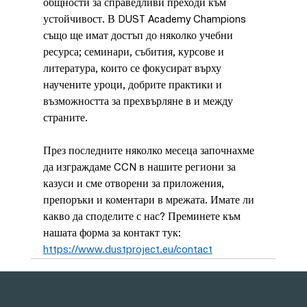
общности за справедливи преходи към 
устойчивост. В DUST Academy Champions 
също ще имат достъп до няколко учебни 
ресурса; семинари, събития, курсове и 
литература, които се фокусират върху 
научените уроци, добрите практики и 
възможността за прехвърляне в и между 
страните.
През последните няколко месеца започнахме 
да изграждаме CCN в нашите региони за 
казуси и сме отворени за приложения, 
препоръки и коментари в мрежата. Имате ли 
какво да споделите с нас? Преминете към 
нашата форма за контакт тук: 
https://www.dustproject.eu/contact