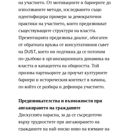
на участието. От мотивациите и бариерите до 
използваните методи, изследването също 
идентифицира примери за демократични 
практики на участието, които предизвикват 
съществуващите структури на властта. 
Презентацията предизвика диалог, обогатен 
от обратната връзка от консултативния съвет 
на DUST, което ни подтикна да се потопим 
по-дълбоко в организационната динамика на 
властта и капацитета на общността. Той 
призова партньорите да проучат културните 
бариери и историческия контекст в начина, 
по който се разбира и дефинира участието.
Предизвикателства и възможности при 
ангажирането на гражданите
Дискусията нарасна, за да се съсредоточи 
върху трудностите при ангажирането на 
гражданите на най-ниско ниво на вземане на 