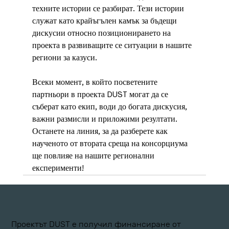
техните истории се разбират. Тези истории 
служат като крайъгълен камък за бъдещи 
дискусии относно позиционирането на 
проекта в развиващите се ситуации в нашите 
региони за казуси.
Всеки момент, в който посветените 
партньори в проекта DUST могат да се 
съберат като екип, води до богата дискусия, 
важни размисли и приложими резултати. 
Останете на линия, за да разберете как 
наученото от втората среща на консорциума 
ще повлияе на нашите регионални 
експерименти!
Проектът DUST е получил финансиране от