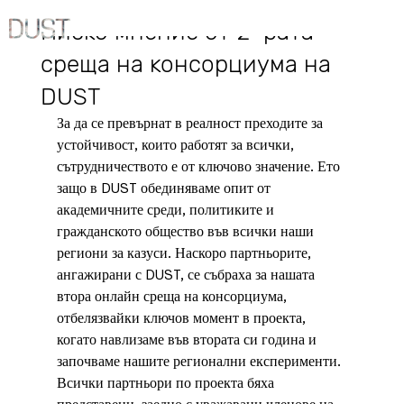
2.05.2024 г.
Ниско мнение от 2-рата
среща на консорциума на
DUST
За да се превърнат в реалност преходите за 
устойчивост, които работят за всички, 
сътрудничеството е от ключово значение. Ето 
защо в DUST обединяваме опит от 
академичните среди, политиките и 
гражданското общество във всички наши 
региони за казуси. Наскоро партньорите, 
ангажирани с DUST, се събраха за нашата 
втора онлайн среща на консорциума, 
отбелязвайки ключов момент в проекта, 
когато навлизаме във втората си година и 
започваме нашите регионални експерименти. 
Всички партньори по проекта бяха 