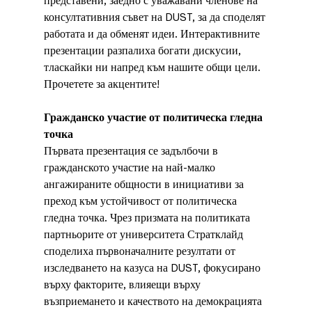
представени, заедно с уважавани членове на 
консултативния съвет на DUST, за да споделят 
работата и да обменят идеи. Интерактивните 
презентации разпалиха богати дискусии, 
тласкайки ни напред към нашите общи цели. 
Прочетете за акцентите!
Гражданско участие от политическа гледна 
точка
Първата презентация се задълбочи в 
гражданското участие на най-малко 
ангажираните общности в инициативи за 
преход към устойчивост от политическа 
гледна точка. Чрез призмата на политиката 
партньорите от университета Стратклайд 
споделиха първоначалните резултати от 
изследването на казуса на DUST, фокусирано 
върху факторите, влияещи върху 
възприемането и качеството на демокрацията 