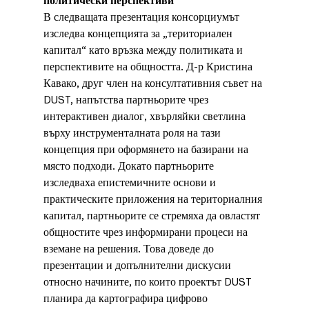
политически перспективи
В следващата презентация консорциумът 
изследва концепцията за „териториален 
капитал“ като връзка между политиката и 
перспективите на общността. Д-р Кристина 
Кавако, друг член на консултативния съвет на 
DUST, напътства партньорите чрез 
интерактивен диалог, хвърляйки светлина 
върху инструменталната роля на тази 
концепция при оформянето на базирани на 
място подходи. Докато партньорите 
изследваха епистемичните основи и 
практическите приложения на териториалния 
капитал, партньорите се стремяха да овластят 
общностите чрез информирани процеси на 
вземане на решения. Това доведе до 
презентации и допълнителни дискусии 
относно начините, по които проектът DUST 
планира да картографира цифрово 