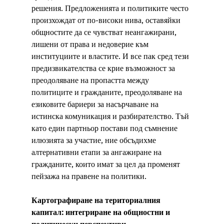
решения. Предложенията и политиките често 
произхождат от по-високи нива, оставяйки 
общностите да се чувстват неангажирани, 
лишени от права и недоверие към 
институциите и властите. И все пак сред тези 
предизвикателства се крие възможност за 
преодоляване на пропастта между 
политиците и гражданите, преодоляване на 
езиковите бариери за насърчаване на 
истинска комуникация и разбирателство. Тъй 
като един партньор постави под съмнение 
илюзията за участие, ние обсъдихме 
алтернативни етапи за ангажиране на 
гражданите, които имат за цел да променят 
пейзажа на правене на политики.
Картографиране на териториалния 
капитал: интегриране на общностни и 