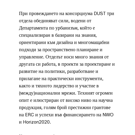
При провеждането на консорциума DUST три 
отдела обединяват сили, водени от 
Департамента по урбанизъм, който е 
специализиран в базирани на знания, 
ориентирани към дизайна и многомащабни 
подходи за пространствено планиране и 
управление. Отделът носи много знания от 
другата си работа, в проекти за проектиране и 
развитие на политики, разработване и 
прилагане на практически инструменти, 
както и тяхното лидерство и участие в 
(между)национални мрежи. Техният огромен 
опит е илюстриран от високо ниво на научна 
продукция, голям брой престижни грантове 
на ERC и успехи във финансирането на NWO 
и Horizon2020.