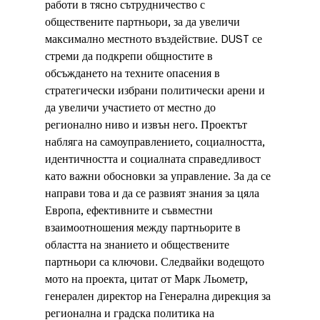
работи в тясно сътрудничество с 
обществените партньори, за да увеличи 
максимално местното въздействие. DUST се 
стреми да подкрепи общностите в 
обсъждането на техните опасения в 
стратегически избрани политически арени и 
да увеличи участието от местно до 
регионално ниво и извън него. Проектът 
набляга на самоуправлението, социалността, 
идентичността и социалната справедливост 
като важни обосновки за управление. За да се 
направи това и да се развият знания за цяла 
Европа, ефективните и съвместни 
взаимоотношения между партньорите в 
областта на знанието и обществените 
партньори са ключови. Следвайки водещото 
мото на проекта, цитат от Марк Льометр, 
генерален директор на Генерална дирекция за 
регионална и градска политика на 