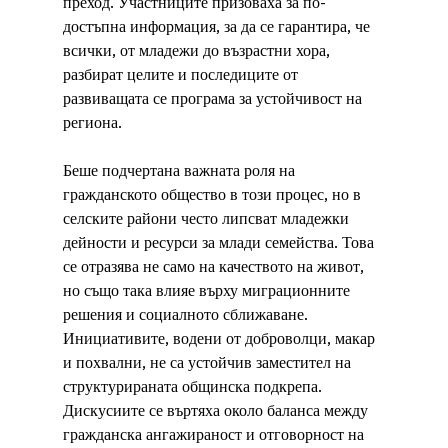
преход. Участниците призоваха за по-
достъпна информация, за да се гарантира, че 
всички, от младежи до възрастни хора, 
разбират целите и последиците от 
развиващата се програма за устойчивост на 
региона.
Беше подчертана важната роля на 
гражданското общество в този процес, но в 
селските райони често липсват младежки 
дейности и ресурси за млади семейства. Това 
се отразява не само на качеството на живот, 
но също така влияе върху миграционните 
решения и социалното сближаване. 
Инициативите, водени от доброволци, макар 
и похвални, не са устойчив заместител на 
структурираната общинска подкрепа. 
Дискусиите се въртяха около баланса между 
гражданска ангажираност и отговорност на 