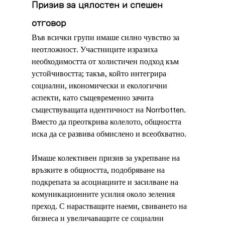
Призив за цялостен и спешен 
отговор
Във всички групи имаше силно чувство за 
неотложност. Участниците изразиха 
необходимостта от холистичен подход към 
устойчивостта; такъв, който интегрира 
социални, икономически и екологични 
аспекти, като същевременно зачита 
съществуващата идентичност на Norrbotten. 
Вместо да преоткрива колелото, общността 
иска да се развива обмислено и всеобхватно.
Имаше колективен призив за укрепване на 
връзките в общността, подобряване на 
подкрепата за асоциациите и засилване на 
комуникационните усилия около зеления 
преход. С нарастващите наеми, свиването на 
бизнеса и увеличаващите се социални 