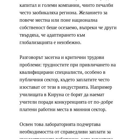
капитал и големи компании, чиито печалби 
често заобикаляха региона. Желанието за 
повече местна или поне национална 
собственост беше осезаемо, въпреки че други 
твърдяха, че адаптирането към 
глобализацията е неизбежно.
Разговорът засегна и критични трудови 
проблеми: трудностите при привличането на 
квалифицирани специалисти, особено в 
публичния сектор, където заплатите често 
изостават от тези в индустрията. Например 
училищата в Кируна се борят да наемат 
учители поради конкуренцията от по-добре 
платени работни места в минния сектор.
Освен това лабораторията подчертава 
необходимостта от справедливи заплати за 