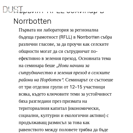
18.04.2025 г.
Първият RFLL семинар в
Norrbotten
Първата ни лаборатория за регионална 
бъдеща грамотност (RFLL) в Norrbotten събра 
различни гласове, за да проучи как селските 
общности могат да си сътрудничат по-
ефективно в зеления преход. Основната тема 
на семинара беше
„Нови начини за 
сътрудничество в зеления преход в селските 
райони на Норботен“.
Семинарът се състоеше 
от три отделни групи от 12–15 участници 
всяка, където ключовите теми за устойчивост 
бяха разгледани през призмата на 
териториалния капитал (икономически, 
социални, културни и екологични активи) с 
продължаващ размисъл за това как 
равенството между половете трябва да бъде 