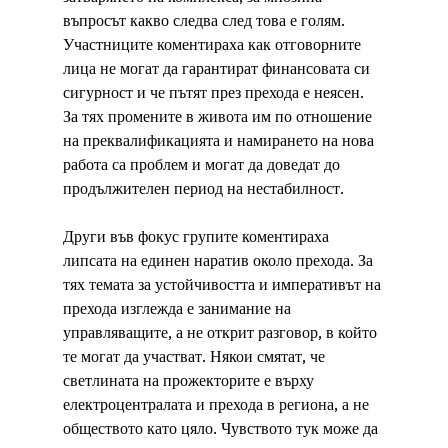
въпросът какво следва след това е голям. 
Участниците коментираха как отговорните 
лица не могат да гарантират финансовата си 
сигурност и че пътят през прехода е неясен. 
За тях промените в живота им по отношение 
на преквалификацията и намирането на нова 
работа са проблем и могат да доведат до 
продължителен период на нестабилност.
Други във фокус групите коментираха 
липсата на единен наратив около прехода. За 
тях темата за устойчивостта и императивът на 
прехода изглежда е занимание на 
управляващите, а не открит разговор, в който 
те могат да участват. Някои смятат, че 
светлината на прожекторите е върху 
електроцентралата и прехода в региона, а не 
обществото като цяло. Чувството тук може да 