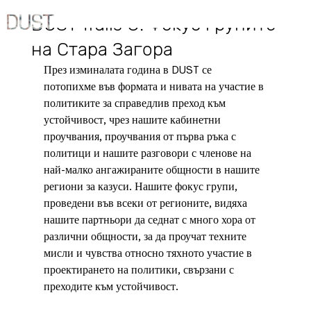
13.06.2024 г.
DUST Trails 8: Фокус групите
на Стара Загора
През изминалата година в DUST се 
потопихме във формата и нивата на участие в 
политиките за справедлив преход към 
устойчивост, чрез нашите кабинетни 
проучвания, проучвания от първа ръка с 
политици и нашите разговори с членове на 
най-малко ангажираните общности в нашите 
региони за казуси. Нашите фокус групи, 
проведени във всеки от регионите, видяха 
нашите партньори да седнат с много хора от 
различни общности, за да проучат техните 
мисли и чувства относно тяхното участие в 
проектирането на политики, свързани с 
преходите към устойчивост.