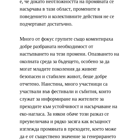
е, че докато неотложността на промяната се 
насърчава в тази област, промените в 
поведението и колективните действия не се 
подчертават достатъчно.
Много от фокус групите също коментираха 
добре разбраната необходимост от 
настъпването на тези промени. Опазването на 
околната среда за бъдещето, особено за да 
могат младите поколения да живеят 
безопасен и стабилен живот, беше добре 
отчетено. Наистина, много участници са 
участвали във фестивали и събития, които 
служат за информиране на жителите за 
преходите към устойчивост и насърчаване на 
еко-нагласа. За някои обаче този разказ се 
преувеличава и рядко засяга как всъщност 
изглежда промяната в преходите, което може 
да е от съществено значение за генерирането 