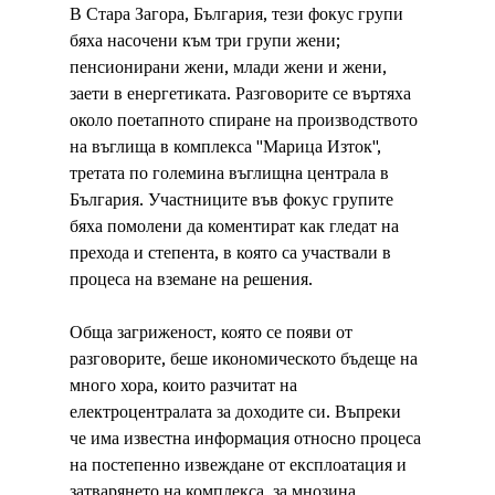
В Стара Загора, България, тези фокус групи 
бяха насочени към три групи жени; 
пенсионирани жени, млади жени и жени, 
заети в енергетиката. Разговорите се въртяха 
около поетапното спиране на производството 
на въглища в комплекса "Марица Изток", 
третата по големина въглищна централа в 
България. Участниците във фокус групите 
бяха помолени да коментират как гледат на 
прехода и степента, в която са участвали в 
процеса на вземане на решения.
Обща загриженост, която се появи от 
разговорите, беше икономическото бъдеще на 
много хора, които разчитат на 
електроцентралата за доходите си. Въпреки 
че има известна информация относно процеса 
на постепенно извеждане от експлоатация и 
затварянето на комплекса, за мнозина 