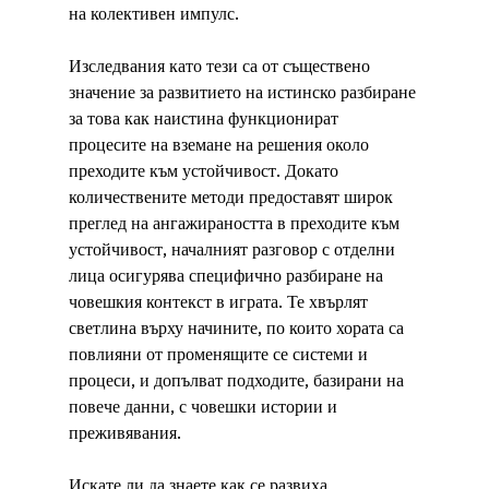
на колективен импулс.
Изследвания като тези са от съществено 
значение за развитието на истинско разбиране 
за това как наистина функционират 
процесите на вземане на решения около 
преходите към устойчивост. Докато 
количествените методи предоставят широк 
преглед на ангажираността в преходите към 
устойчивост, началният разговор с отделни 
лица осигурява специфично разбиране на 
човешкия контекст в играта. Те хвърлят 
светлина върху начините, по които хората са 
повлияни от променящите се системи и 
процеси, и допълват подходите, базирани на 
повече данни, с човешки истории и 
преживявания.
Искате ли да знаете как се развиха 