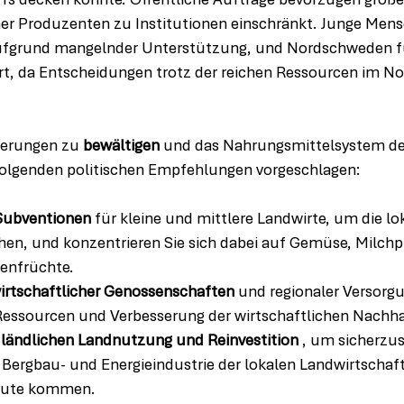
s decken könnte. Öffentliche Aufträge bevorzugen große 
er Produzenten zu Institutionen einschränkt. Junge Mens
aufgrund mangelnder Unterstützung, und Nordschweden fü
iert, da Entscheidungen trotz der reichen Ressourcen im N
erungen zu 
bewältigen
 und das Nahrungsmittelsystem de
folgenden politischen Empfehlungen vorgeschlagen:
 Subventionen
 für kleine und mittlere Landwirte, um die lo
en, und konzentrieren Sie sich dabei auf Gemüse, Milchp
senfrüchte.
irtschaftlicher Genossenschaften
 und regionaler Versorg
essourcen und Verbesserung der wirtschaftlichen Nachhal
r ländlichen Landnutzung und Reinvestition
 , um sicherzus
Bergbau- und Energieindustrie der lokalen Landwirtschaf
gute kommen.