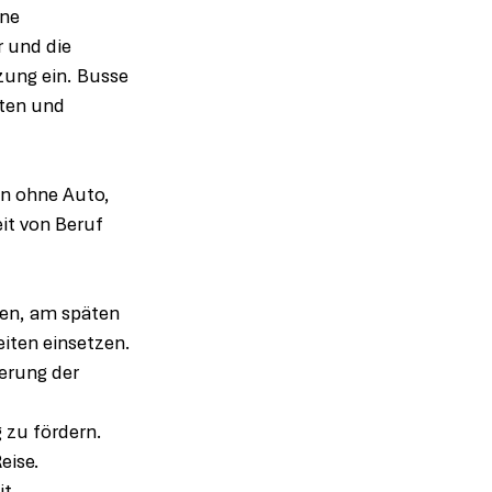
ne 
 und die 
ung ein. Busse 
sten und 
en ohne Auto, 
it von Beruf 
en, am späten 
iten einsetzen.
erung der 
 zu fördern.
eise.