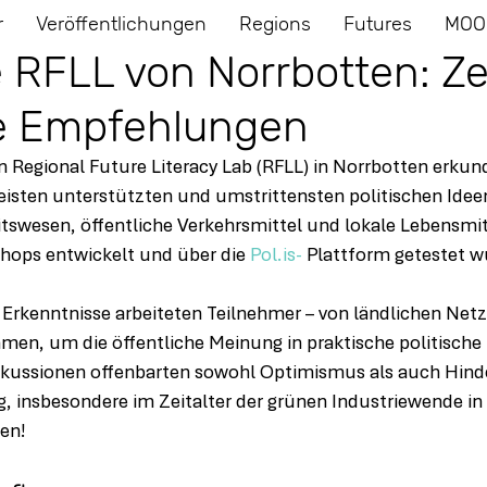
r
Veröffentlichungen
Regions
Futures
MOO
e RFLL von Norrbotten: Zei
he Empfehlungen
n Regional Future Literacy Lab (RFLL) in Norrbotten erkun
isten unterstützten und umstrittensten politischen Ideen
swesen, öffentliche Verkehrsmittel und lokale Lebensmit
shops entwickelt und über die 
Pol.is-
 Plattform getestet w
 Erkenntnisse arbeiteten Teilnehmer – von ländlichen Netz
mmen, um die öffentliche Meinung in praktische politisch
kussionen offenbarten sowohl Optimismus als auch Hinder
, insbesondere im Zeitalter der grünen Industriewende in
ten!