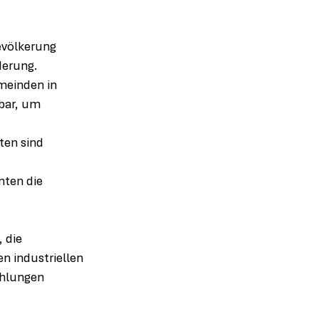
evölkerung 
erung. 
meinden in 
bar, um 
ten sind 
ten die 
 die 
 industriellen 
hlungen 