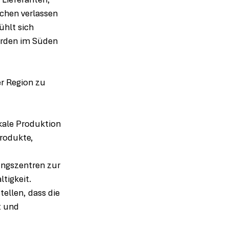
Lieferanten, 
chen verlassen 
hlt sich 
orden im Süden 
r Region zu 
kale Produktion 
rodukte, 
ungszentren zur 
tigkeit.
tellen, dass die 
t und 