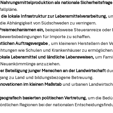
 Nahrungsmittelproduktion als nationale Sicherheitsfrage
fallpläne.
n die lokale Infrastruktur zur Lebensmittelverarbeitung,
 um
 die Abhängigkeit von Südschweden zu verringern.
 Preismechanismen ein,
 beispielsweise Steueranreize oder 
bewerbsbedingungen für Importe zu schaffen.
ntlichen Auftragsvergabe
 , um kleineren Herstellern den V
richtungen wie Schulen und Krankenhäuser zu ermöglichen
okale Lebensmittel und ländliche Lebensweisen,
 um Famil
d Neuankömmlinge anzuziehen.
er Beteiligung junger Menschen an der Landwirtschaft
 du
ang zu Land und bildungsbezogene Betreuung.
nnovationen im kleinen Maßstab
 und urbanen Landwirtscha
geografisch basierten politischen Vertretung,
 um die Bedür
ördlichen Regionen bei der nationalen Entscheidungsfind