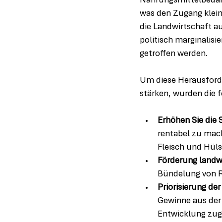
Nahrungsmittelbedarf
was den Zugang klein
die Landwirtschaft 
politisch marginalis
getroffen werden.
Um diese Herausford
stärken, wurden die 
Erhöhen Sie die
rentabel zu mach
Fleisch und Hül
Förderung landw
Bündelung von R
Priorisierung de
Gewinne aus der 
Entwicklung zu