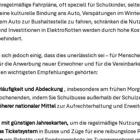
egelmäßige Fahrpläne, oft speziell für Schulkinder, selte
ine kulturelle Bindung ans Auto, Verspätungen im Winter
em Auto zur Bushaltestelle zu fahren, schränken die Nutz
 und Investitionen in Elektroflotten werden durch hohe Ko
behindert.
sich jedoch einig, dass dies unerlässlich sei – für Mensch
ür die Anwerbung neuer Einwohner und für die Vereinbarke
den wichtigsten Empfehlungen gehörten:
 Häufigkeit und Abdeckung
 , insbesondere am frühen Morg
chenenden, indem Sie Schulbusse außerhalb der Schulze
öherer nationaler Mittel
 zur Aufrechterhaltung und Erweit
 mit günstigen Jahreskarten,
 um die regelmäßige Nutzung
das Ticketsystem
 in Busse und Züge für eine reibungslose R