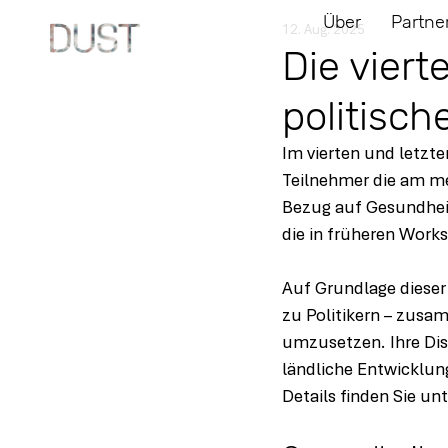
Über
Partne
12. Aug. 2025
Die viert
politisc
Im vierten und letzte
Teilnehmer die am me
Bezug auf Gesundheit
die in früheren Work
Auf Grundlage dieser
zu Politikern – zusa
umzusetzen. Ihre Dis
ländliche Entwicklung
Details finden Sie un