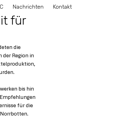
C
Nachrichten
Kontakt
t für
deten die 
 der Region in 
telproduktion, 
urden.
werken bis hin 
e Empfehlungen 
nisse für die 
 Norrbotten. 