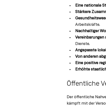
Eine nationale St
Stärkere Zusam
Gesundheitswese
Arbeitskräfte.
Nachhaltiger W
Vereinbarungen m
Dienste.
Angepasste loka
Von anderen abg
Eine positive reg
Erhöhte staatlic
Öffentliche V
Der öffentliche Nahv
kämpft mit der Versor