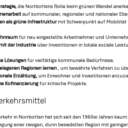
rategie,
 die Norrbottens Rolle beim grünen Wandel anerk
menarbeit
 auf kommunaler, regionaler und nationaler Ebe
n als grüne Infrastruktur
 mit Schwerpunkt auf Mobilität
ohnraum
 für neu eingestellte Arbeitnehmer und Unterneh
it der Industrie
 über Investitionen in lokale soziale Leis
le Lösungen
 für vielfältige kommunale Bedürfnisse.
elegenen Regionen lernen
 , um bewährte Verfahren zu ü
ionale Erzählung,
 um Einwohner und Investitionen anzuzi
he Kofinanzierung
 für kritische Projekte.
erkehrsmittel
erkehr in Norrbotten hat sich seit den 1960er Jahren kaum
gung einer riesigen, dünn besiedelten Region mit geringen