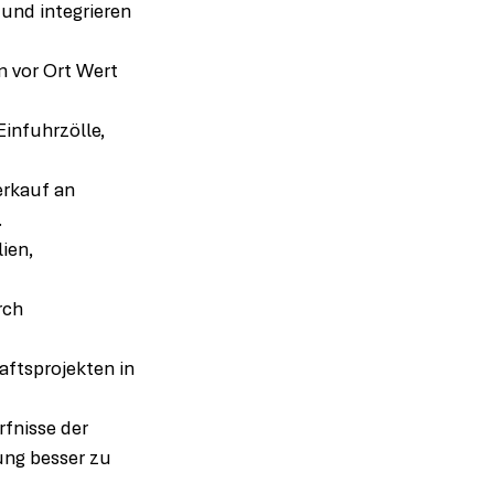
 und integrieren 
 vor Ort Wert 
Einfuhrzölle, 
erkauf an 
.
ien, 
rch 
ftsprojekten in 
fnisse der 
ung besser zu 