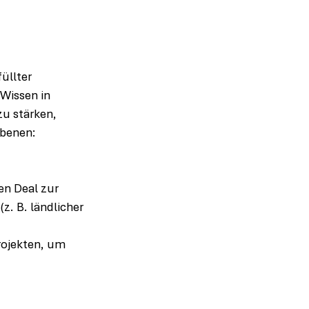
n
üllter 
 Wissen in 
u stärken, 
Ebenen:
n Deal zur 
. B. ländlicher 
ojekten, um 