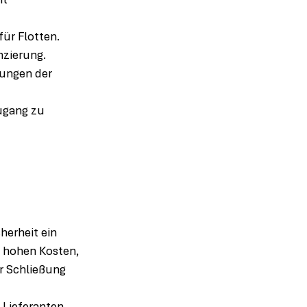
t 
für Flotten.
nzierung.
ungen der 
ugang zu 
herheit ein 
 hohen Kosten, 
r Schließung 