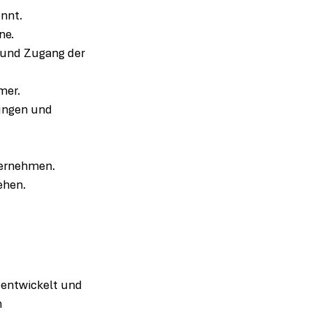
ennt.
ne.
 und Zugang der 
mer.
tungen und 
bernehmen.
ehen.
 entwickelt und 
 