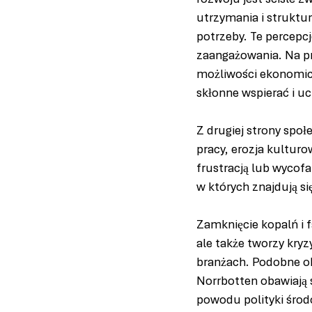
rozwoju jest ściśle z
utrzymania i struktu
potrzeby. Te percepcj
zaangażowania. Na prz
możliwości ekonomicz
skłonne wspierać i u
Z drugiej strony społ
pracy, erozja kulturo
frustracją lub wycof
w których znajdują si
Zamknięcie kopalń i f
ale także tworzy kryz
branżach. Podobne ob
Norrbotten obawiają s
powodu polityki środ