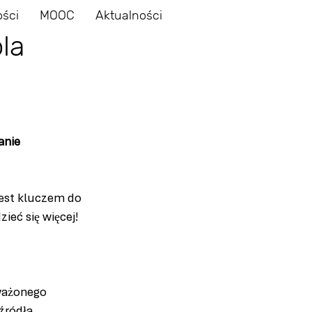
ości
MOOC
Aktualności
la
anie 
jest kluczem do 
ieć się więcej!
ważonego 