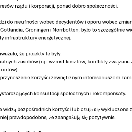
teresów rządu i korporacji, ponad dobro społeczności.
dzi do nieufności wobec decydentów i oporu wobec zmian
 Gotlandia, Groningen i Norrbotten, było to szczególnie w
y infrastruktury energetycznej.
ażało, że projekty te były:
alnych zasobów (np. wzrost kosztów, konflikty związane 
runtów).
przynoszenie korzyści zewnętrznym interesariuszom zamia
starczających konsultacji społecznych i rekompensaty.
e widzą bezpośrednich korzyści lub czują się wykluczone z
mniej prawdopodobne, że zaangażują się pozytywnie.