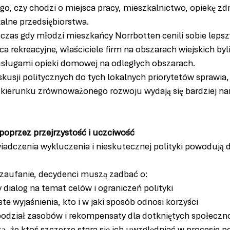
ego, czy chodzi o miejsca pracy, mieszkalnictwo, opiekę zd
kalne przedsiębiorstwa.
czas gdy młodzi mieszkańcy Norrbotten cenili sobie lepsz
ca rekreacyjne, właściciele firm na obszarach wiejskich byli
usługami opieki domowej na odległych obszarach.
usji politycznych do tych lokalnych priorytetów sprawia, 
 kierunku zrównoważonego rozwoju wydają się bardziej na
poprzez przejrzystość i uczciwość
iadczenia wykluczenia i nieskutecznej polityki powodują
aufanie, decydenci muszą zadbać o:
y dialog na temat celów i ograniczeń polityki
ste wyjaśnienia, kto i w jaki sposób odnosi korzyści
podział zasobów i rekompensaty dla dotkniętych społeczn