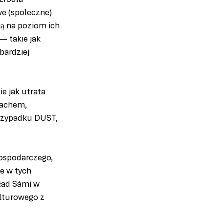
źródła 
e (społeczne) 
ją na poziom ich 
— takie jak 
ardziej 
e jak utrata 
rachem, 
przypadku DUST, 
gospodarczego, 
e w tych 
ład Sámi w 
ulturowego z 