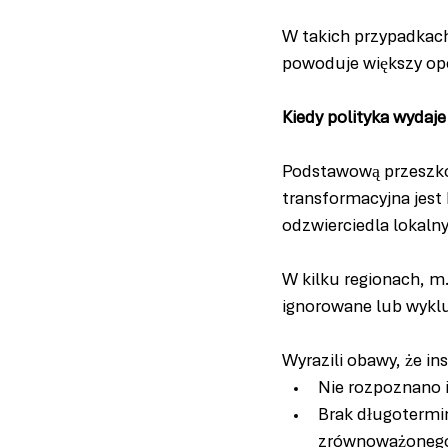
W takich przypadkach
powoduje większy op
Kiedy polityka wydaj
Podstawową przeszkod
transformacyjna jest
odzwierciedla lokaln
W kilku regionach, m.
ignorowane lub wykl
Wyrazili obawy, że in
Nie rozpoznano 
Brak długotermin
zrównoważonego