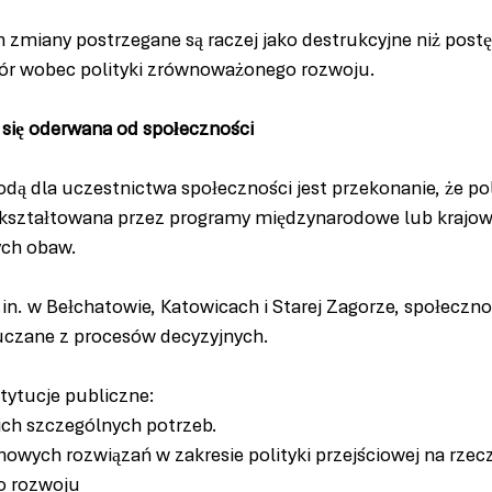
 zmiany postrzegane są raczej jako destrukcyjne niż post
ór wobec polityki zrównoważonego rozwoju.
e się oderwana od społeczności
ą dla uczestnictwa społeczności jest przekonanie, że pol
 kształtowana przez programy międzynarodowe lub krajowe
ych obaw.
in. w Bełchatowie, Katowicach i Starej Zagorze, społecznoś
uczane z procesów decyzyjnych.
stytucje publiczne:
ich szczególnych potrzeb.
owych rozwiązań w zakresie polityki przejściowej na rzecz
 rozwoju