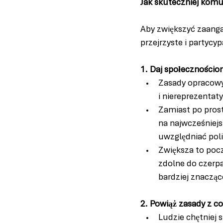
Jak skuteczniej komu
Aby zwiększyć zaanga
przejrzyste i partycy
1️. Daj społeczności
Zasady opracowy
i niereprezentat
Zamiast po pros
na najwcześniejs
uwzględniać poli
Zwiększa to pocz
zdolne do czerpa
bardziej znaczące
2️. Powiąż zasady z 
Ludzie chętniej 