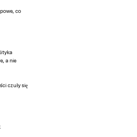
ępowe, co 
ityka 
, a nie 
ci czuły się 
 