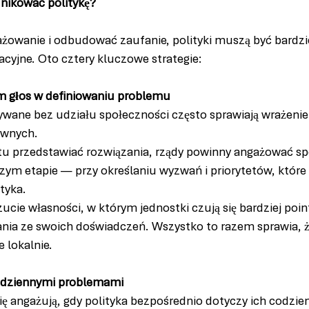
nikować politykę?
żowanie i odbudować zaufanie, polityki muszą być bardziej
pacyjne. Oto cztery kluczowe strategie:
om głos w definiowaniu problemu
wane bez udziału społeczności często sprawiają wrażeni
ywnych.
tu przedstawiać rozwiązania, rządy powinny angażować spo
zym etapie — przy określaniu wyzwań i priorytetów, które
tyka.
ucie własności, w którym jednostki czują się bardziej poi
nia ze swoich doświadczeń. Wszystko to razem sprawia, że 
 lokalnie.
codziennymi problemami
się angażują, gdy polityka bezpośrednio dotyczy ich codzie