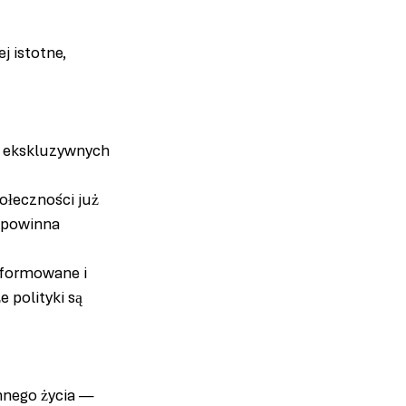
 istotne, 
e ekskluzywnych 
łeczności już 
 powinna 
nformowane i 
polityki są 
nnego życia — 