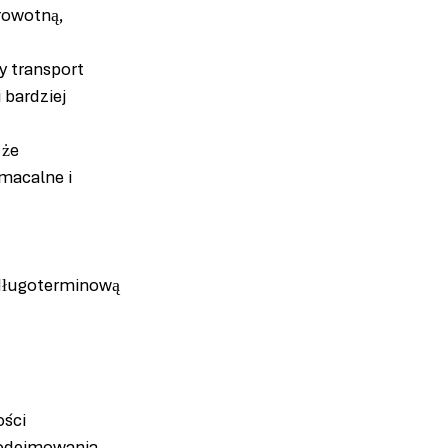
rowotną, 
y transport 
 bardziej 
że 
macalne i 
 długoterminową 
ości