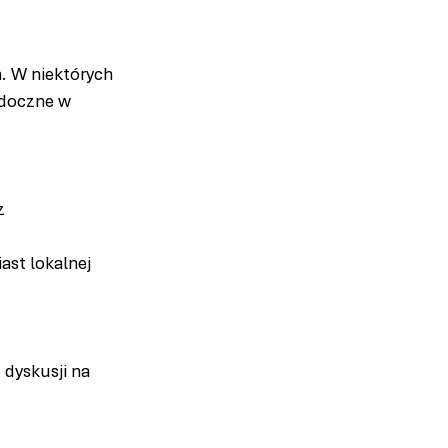
. W niektórych 
idoczne w 
z 
st lokalnej 
 dyskusji na 