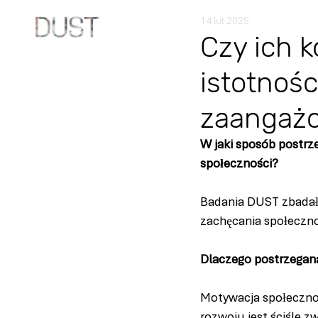
14 lut 2025
Czy ich 
istotnośc
zaangażo
W jaki sposób postrz
społeczności?
Badania DUST zbadały 
zachęcania społecznoś
Dlaczego postrzegan
Motywacja społeczno