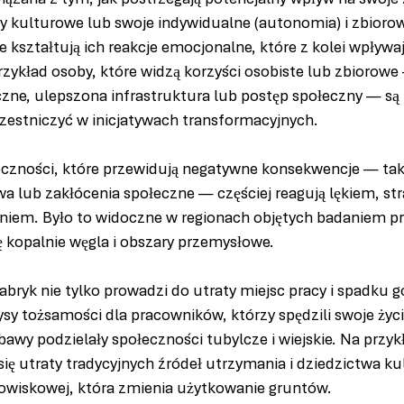
wiązana z tym, jak postrzegają potencjalny wpływ na swoje 
ry kulturowe lub swoje indywidualne (autonomia) i zbiorow
e kształtują ich reakcje emocjonalne, które z kolei wpływa
ykład osoby, które widzą korzyści osobiste lub zbiorowe 
ne, ulepszona infrastruktura lub postęp społeczny — są b
czestniczyć w inicjatywach transformacyjnych.
eczności, które przewidują negatywne konsekwencje — taki
wa lub zakłócenia społeczne — częściej reagują lękiem, st
aniem. Było to widoczne w regionach objętych badaniem 
ę kopalnie węgla i obszary przemysłowe.
abryk nie tylko prowadzi do utraty miejsc pracy i spadku 
ysy tożsamości dla pracowników, którzy spędzili swoje życi
awy podzielały społeczności tubylcze i wiejskie. Na przyk
ię utraty tradycyjnych źródeł utrzymania i dziedzictwa k
owiskowej, która zmienia użytkowanie gruntów.