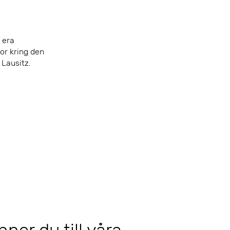
 era
or kring den
 Lausitz.
nner du till våra