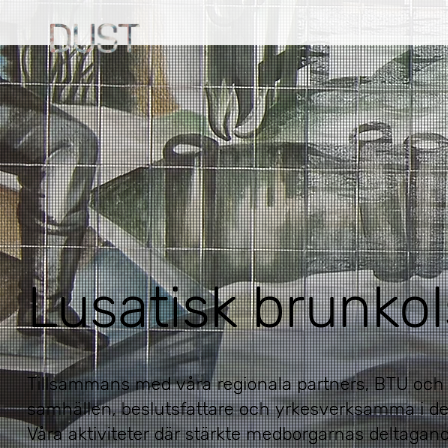
Lusatisk brunkol
Tillsammans med våra regionala partners, BTU och
samhällen, beslutsfattare och yrkesverksamma i de
Våra aktiviteter där stärkte medborgarnas deltagande