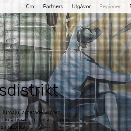
Om
Partners
Utgåvor
Regioner
sdistrikt
 Humaju, arbetade vi med
n lusatiska brunkolsregionen.
 i rättvisa