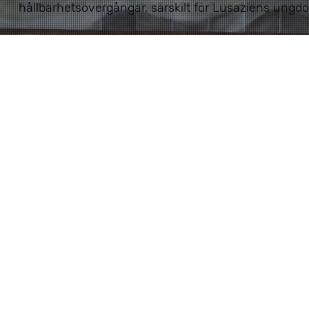
hållbarhetsövergångar, särskilt för Lusaziens ungd