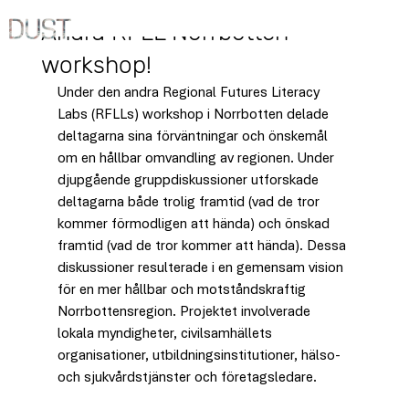
23 apr. 2025
Andra RFLL Norrbotten
workshop!
Under den andra Regional Futures Literacy 
Labs (RFLLs) workshop i Norrbotten delade 
deltagarna sina förväntningar och önskemål 
om en hållbar omvandling av regionen. Under 
djupgående gruppdiskussioner utforskade 
deltagarna både trolig framtid (vad de tror 
kommer förmodligen att hända) och önskad 
framtid (vad de tror kommer att hända). Dessa 
diskussioner resulterade i en gemensam vision 
för en mer hållbar och motståndskraftig 
Norrbottensregion. Projektet involverade 
lokala myndigheter, civilsamhällets 
organisationer, utbildningsinstitutioner, hälso- 
och sjukvårdstjänster och företagsledare.