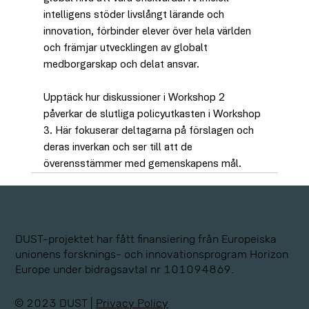
intelligens stöder livslångt lärande och 
innovation, förbinder elever över hela världen 
och främjar utvecklingen av globalt 
medborgarskap och delat ansvar.
Upptäck hur diskussioner i Workshop 2 
påverkar de slutliga policyutkasten i Workshop 
3. Här fokuserar deltagarna på förslagen och 
deras inverkan och ser till att de 
överensstämmer med gemenskapens mål.
DUST-projektet har fått finansiering från Europeiska
unionens forsknings- och innovationsprogram Horizon
Europe under bidragsavtal nr 101094869.
© 2023 DUST |
Privacy Policy