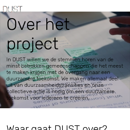
Over het
project
In DUST willen we de stemmen horen van de
minst betrokken gemeenschappen die het meest
te maken krijgen met de overgang naar een
duurzamere toekomst. We maken allemaal deel
uit van duurzaamheidstransities en onze
collectieve actie is nodig om een duurzamere
toekomst voor iedereen te creëren.
Waar gaat DUST over?