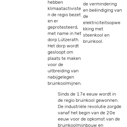
hebben
de vermindering
klimaatactiviste
en beëindiging van
n de regio bezet
de
en er
elektriciteitsopwe
geprotesteerd,
kking met
met name in het
steenkool en
dorp Lützerath.
bruinkool.
Het dorp wordt
gesloopt om
plaats te maken
voor de
uitbreiding van
nabijgelegen
bruinkoolmijnen.
Sinds de 17e eeuw wordt in
de regio bruinkool gewonnen.
De industriële revolutie zorgde
vanaf het begin van de 20e
eeuw voor de opkomst van de
bruinkoolmijnbouw en