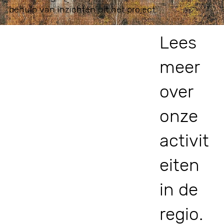
behulp van inzichten uit het project.
Lees
meer
over
onze
activit
eiten
in de
regio.