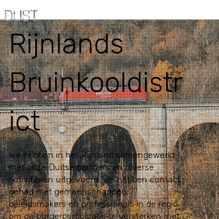
Rijnlands
Bruinkooldistr
ict
We hebben in het Rijnland samengewerkt
met onze Duitse partners en diverse
activiteiten uitgevoerd. We hebben contact
gehad met gemeenschappen,
beleidsmakers en professionals in de regio
om de burgerparticipatie te versterken met