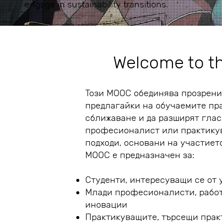
engage in sustainability transitions.
Welcome to 
Този MOOC обединява прозрения
предлагайки на обучаемите пра
сближаване и да разширят глас
професионалист или практикува
подходи, основани на участието
MOOC е предназначен за:
Студенти, интересуващи се от 
Млади професионалисти, работ
иновации
Практикуващите, търсещи практ