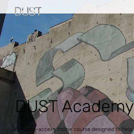
DUST Academ
An open-access online course designed to help y