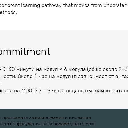
 coherent learning pathway that moves from understand
methods.
commitment
0-30 минути на модул × 6 модула (общо около 2-3
ости: Около 1 час на модул (в зависимост от анга
)
ване на MOOC: 7 - 9 часа, изцяло със самостоятел
 програмата за изследвания и иновации
ласно споразумение за безвъзмездна помощ