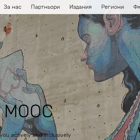
За нас
Партньори
Издания
Региони
Ф
y MOOC
ou actively and inclusively