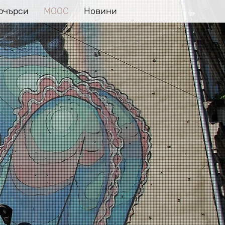
ючърси
MOOC
Новини