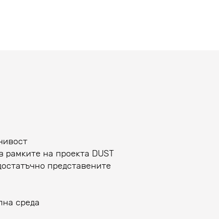
чивост
в рамките на проекта DUST
достатъчно представените
лна среда