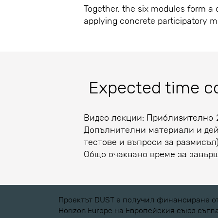
Together, the six modules form a
applying concrete participatory 
Expected time 
Видео лекции: Приблизително 2
Допълнителни материали и дейн
тестове и въпроси за размисъл
Общо очаквано време за завърш
Проектът DUST е получил финансиране от
Horizon Europe на Европейския съюз съг