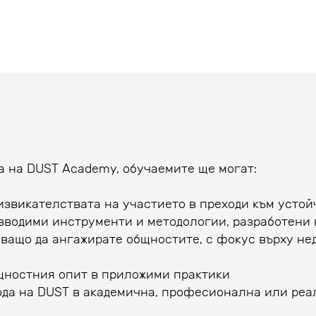
а на DUST Academy, обучаемите ще могат:
извикателствата на участието в преходи към устой
зводими инструменти и методологии, разработени 
ващо да ангажирате общностите, с фокус върху не
щностния опит в приложими практики
ода на DUST в академична, професионална или реа