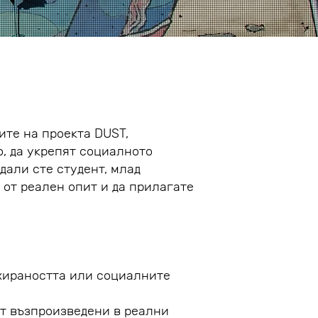
ите на проекта DUST,
о, да укрепят социалното
дали сте студент, млад
от реален опит и да прилагате
жираността или социалните
ат възпроизведени в реални