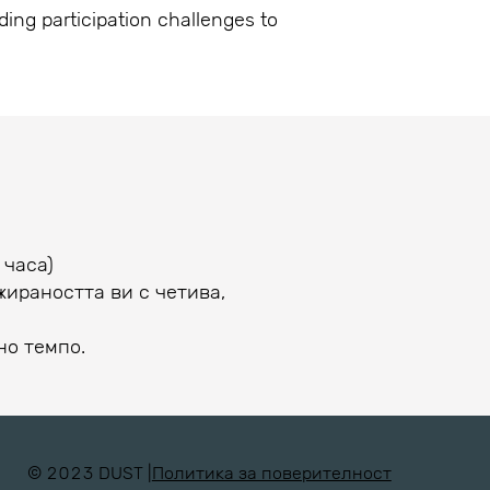
ing participation challenges to
 часа)
жираността ви с четива,
но темпо.
© 2023 DUST |
Политика за поверителност