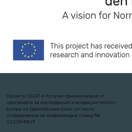
Проектът DUST е получил финансиране от
програмата за изследвания и иновации Horizon
Europe на Европейския съюз съгласно
споразумение за безвъзмездна помощ №
101094869.