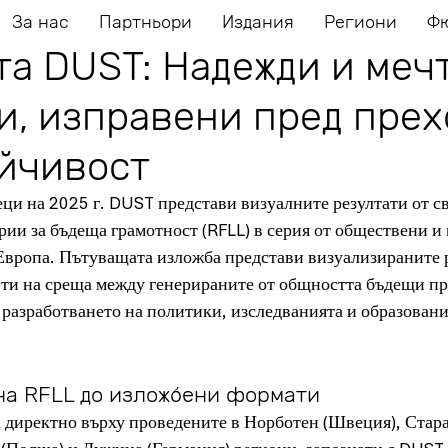
За нас
Партньори
Издания
Региони
Ф
а DUST: Надежди и меч
и, изправени пред прех
ойчивост
ци на 2025 г. DUST представи визуалните резултати от с
ии за бъдеща грамотност (RFLL) в серия от обществени и
Европа. Пътуващата изложба представи визуализираните р
нти на среща между генерираните от общността бъдещи пр
разработването на политики, изследванията и образовани
на RFLL до изложбени формати
 директно върху проведените в Норботен (Швеция), Стара