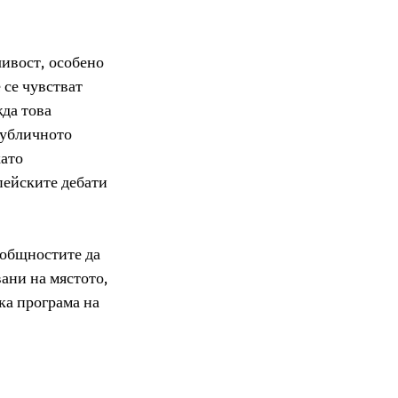
ивост, особено 
 се чувстват 
да това 
публичното 
ато 
пейските дебати 
 общностите да 
ани на мястото, 
ка програма на 