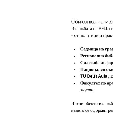
Обиколка на из
Изложбата на RFLL се
– от политици и пра
Седмица на гра
Регионална биб
Силезийски фор
Национален съ
TU Delft Aula
 ,
Факултет по арх
януари
В тези обекти изложб
където се оформят ре