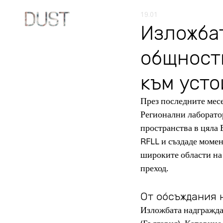
19.01
Изложбат
общност
към уст
През последните месе
Регионални лаборатор
пространства в цяла 
RFLL и създаде моме
широките области на 
преход.
От обсъждания 
Изложбата надгражда