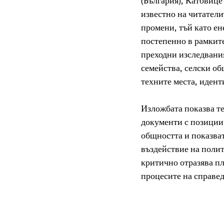
(България), Катовице
известно на читатели
промени, тъй като ен
постепенно в рамките
преходни изследвания
семейства, селски об
техните места, идент
Изложбата показва те
документи с позиции 
общността и показват
въздействие на полит
критично отразява пл
процесите на справед