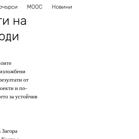
ючърси
MOOC
Новини
ти на
оди
воите 
 изложбени 
езултати от 
оекти и по-
ето за устойчив 
 Загора 