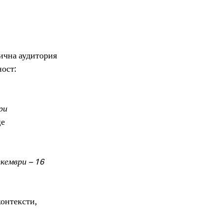
ична аудитория 
ност:
ри
це
кември – 16 
онтексти, 