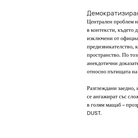
Демократизиран
Централен проблем на
в контексти, където 
изключени от официа
предизвикателство, к
пространство. По тоз
анекдотични доказате
относно пътищата на
Разглеждани заедно, 
се ангажират със сло
в голям мащаб – проз
DUST.