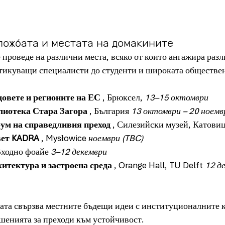
ложбата и местата на домакините
 проведе на различни места, всяко от които ангажира разл
ктикуващи специалисти до студенти и широката обществе
довете и регионите на ЕС
 , Брюксел, 
13–15 октомври
лиотека Стара Загора
 , България 
13 октомври – 20 ноемв
ум на справедливия преход
 , Силезийски музей, Катови
вет KADRA
 , Mysłowice 
ноември (TBC)
 Входно фоайе 
3–12 декември
итектура и застроена среда
 , Orange Hall, TU Delft 
12 де
ата свързва местните бъдещи идеи с институционалните к
шенията за преходи към устойчивост.