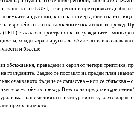
 (Полша) и Лужица (Германия) региони, запознати с DUST.
те, запознати с DUST, тези региони претърпяват дълбоки 
ергоемките индустрии, като например добива на въглища,
 на европейските и националните политики за преход. Пр
 (RFLL) създадоха пространства за гражданите – миньори 
щности, млади хора и други – да обмислят какво означават 
ичности и бъдеще.
зи обсъждания, преведени в серия от четири триптиха, п
на гражданите. Заедно те поставят на преден план знаният
 как очакваното бъдеще се съгласува – или се сблъсква – с
иките за устойчив преход. Вместо да представя „решения“
урализма, напреженията и несигурностите, които характе
лив преход на място.