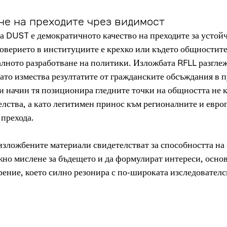
е на преходите чрез видимост
 DUST е демократичното качество на преходите за устойч
доверието в институциите е крехко или където общностите
лното разработване на политики. Изложбата RFLL разглеж
ато измества резултатите от гражданските обсъждания в 
и начин тя позиционира гледните точки на общността не к
лства, а като легитимен принос към регионалните и евро
 прехода.
изложбените материали свидетелстват за способността на
жно мислене за бъдещето и да формулират интереси, основ
рение, което силно резонира с по-широката изследователс