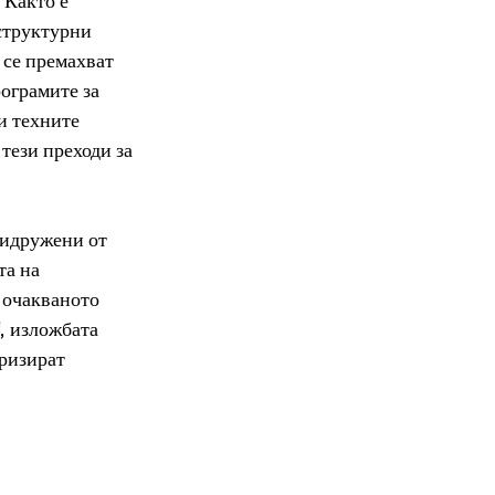
 Както е 
структурни 
 се премахват 
ограмите за 
и техните 
тези преходи за 
ридружени от 
а на 
 очакваното 
, изложбата 
ризират 