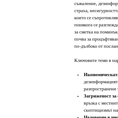
съжаление, дезинфор
страха, несигурностт
които се съпротивляв
понякога се разглежд
за сметка на поминък
почва за процъфтяван
по-дълбоко от послан
Ключовите теми в на
Икономическата
дезинформацията
разпространени 
Загриженост за
връзка с местнит
скептицизмът на
Недоверие в ин