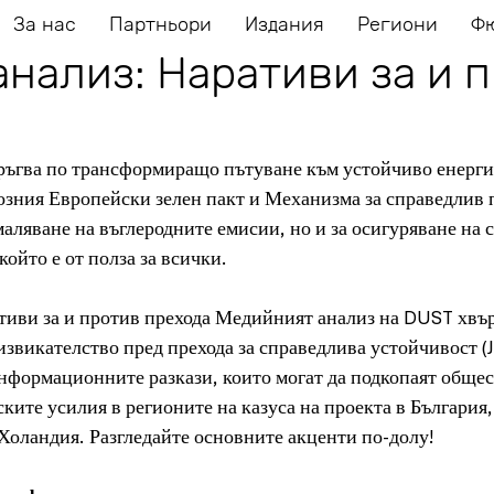
За нас
Партньори
Издания
Региони
Ф
нализ: Наративи за и 
ръгва по трансформиращо пътуване към устойчиво енерги
зния Европейски зелен пакт и Механизма за справедлив п
амаляване на въглеродните емисии, но и за осигуряване на 
ойто е от полза за всички.
тиви за и против прехода
 Медийният анализ на DUST хвър
звикателство пред прехода за справедлива устойчивост (J
нформационните разкази, които могат да подкопаят общес
ките усилия в регионите на казуса на проекта в България,
Холандия. Разгледайте основните акценти по-долу!