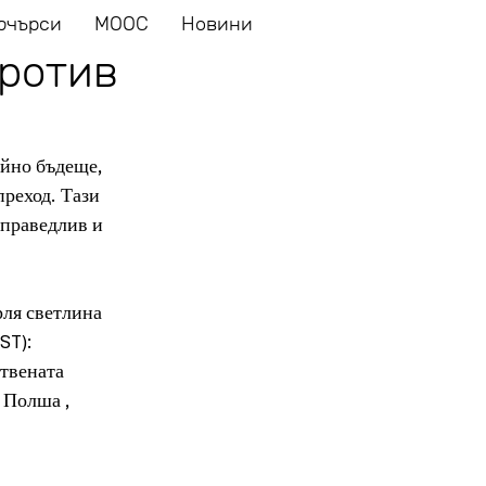
ючърси
MOOC
Новини
против
йно бъдеще, 
реход. Тази 
справедлив и 
ля светлина 
ST): 
твената 
 Полша , 