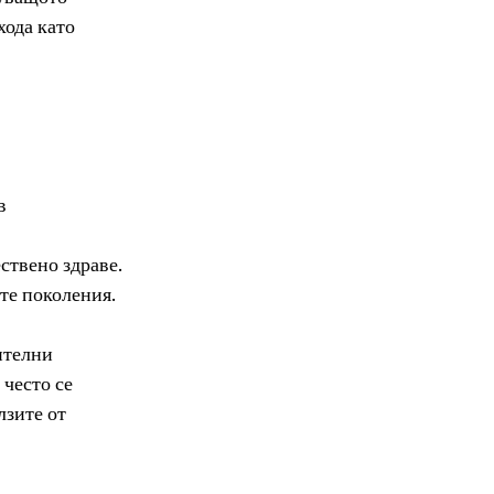
ода като 
в 
ствено здраве.
ите поколения.
ителни 
често се 
зите от 