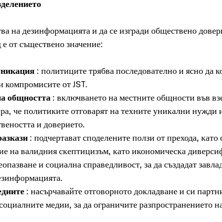
зделението
тва на дезинформацията и да се изгради обществено довери
 е от съществено значение:
уникация
 : политиците трябва последователно и ясно да 
и компромисите от JST.
а общността
 : включването на местните общности във вз
ра, че политиките отговарят на техните уникални нужди и
твеността и доверието.
азкази
 : подчертават споделените ползи от прехода, кат
е на валидния скептицизъм, като икономическа диверси
опазване и социална справедливост, за да създадат завла
езинформацията.
едиите
 : насърчавайте отговорното докладване и си партн
социалните медии, за да ограничите разпространението н