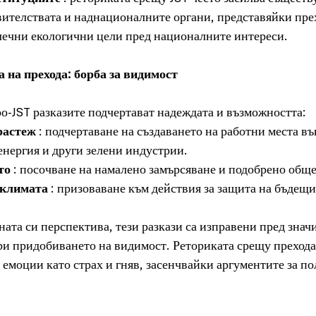
вителствата и наднационалните органи, представяйки прех
лечни екологични цели пред националните интереси.
 на прехода: борба за видимост
про-JST разказите подчертават надеждата и възможността:
растеж
 : подчертаване на създаването на работни места въ
енергия и други зелени индустрии.
то
 : посочване на намалено замърсяване и подобрено обще
 климата
 : призоваване към действия за защита на бъдещ
та си перспектива, тези разкази са изправени пред знач
и придобиването на видимост. Реториката срещу прехода 
емоции като страх и гняв, засенчвайки аргументите за пол