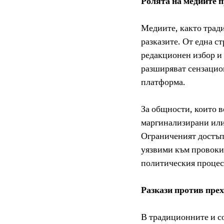
Ролята на медиите 
Медиите, както тради
разказите. От една с
редакционен избор и 
разширяват сензацио
платформа.
За общности, които в
маргинализирани или
Ограниченият достъп 
уязвими към провоки
политическия процес
Разкази против прех
В традиционните и со