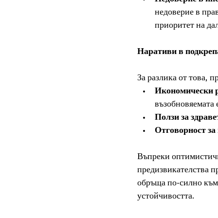
недоверие в пра
приоритет на да
Наративи в подкрепа
За разлика от това, 
Икономически 
възобновяемата 
Ползи за здраве
Отговорност за
Въпреки оптимистична
предизвикателства пр
обръща по-силно към 
устойчивостта.