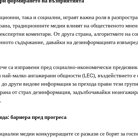
при формирането на възприятията
ционни, така и социални, играят важна роля в разпростра
трана, традиционните медии влияят на общественото мнени
експертни коментари. От друга страна, алгоритмите на с
нното съдържание, давайки на дезинформацията извънред
ече са изправени пред социално-икономически предизвика
 най-малко ангажирани общности (LEC), въздействието е 
до други видове информация за прехода прави тези групи
рана от страх дезинформация, задълбочавайки неангажира
.
ода: бариера пред прогреса
циални медии конкуриращите се разкази се борят за госпо