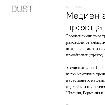
6.12.2024 г.
Медиен а
прехода
Европейският съюз т
ръководен от амбицио
визия не е само за н
приобщаващ преход, к
Медиен анализ: Нара
върху критично преди
нарастването на дези
подкрепа и политичес
Швеция, Германия и 