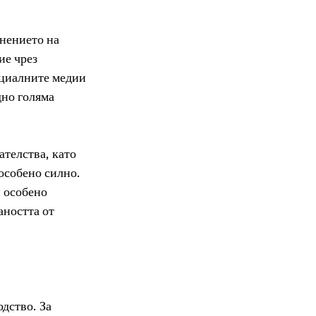
нението на 
е чрез 
оциалните медии 
но голяма 
телства, като 
особено силно. 
 особено 
ността от 
дство. За 