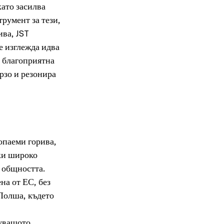
ато засилва 
румент за тези, 
ва, JST 
е изглежда идва 
 благоприятна 
рзо и резонира 
опаеми горива, 
ки широко 
а общността.
на от ЕС, без 
Полша, където 
вуващото 