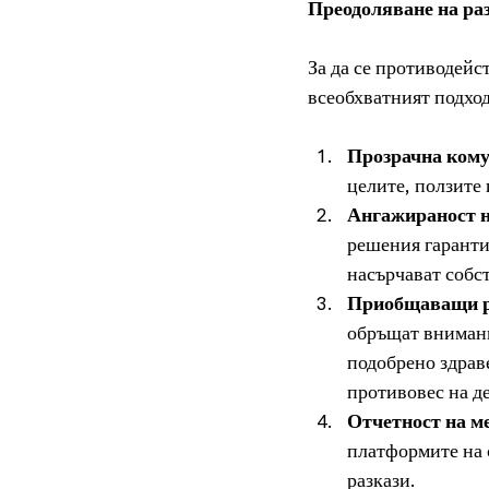
Преодоляване на ра
За да се противодейс
всеобхватният подход
Прозрачна ком
целите, ползите 
Ангажираност н
решения гаранти
насърчават собс
Приобщаващи р
обръщат внимани
подобрено здраве
противовес на д
Отчетност на м
платформите на 
разкази.