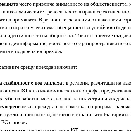
мацията често привлича вниманието на обществеността, к
а и икономическите тревоги, което я прави ефективен инст
ат на промяната. В регионите, зависими от изкопаеми гори
а като игра с нулева сума: обещанието за устойчиво бъдещ
а и идентичността на общността. Това възприятие създава
е на дезинформация, която често се разпространява по-бъ
ията в подкрепа на прехода.
ративите срещу прехода включват:
 стабилност е под заплаха
 : в региони, разчитащи на изк
 описва JST като икономическа катастрофа, предсказвай
загуби на работни места, колапс на индустрии и упадък н
 суверенитета
 : преходът е оформен като програма, наложе
е нужди и приоритети, особено в страни като България и 
 ЕС е висок.
ституциите
 : реториката срещу JST често засилва същест