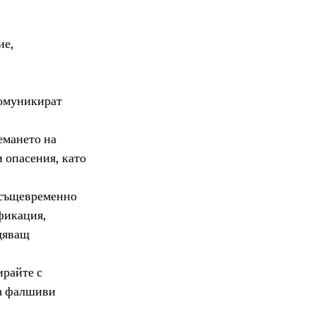
е, 
комуникират 
емането на 
 опасения, като 
о същевременно 
фикация, 
дяващ 
ирайте с 
а фалшиви 