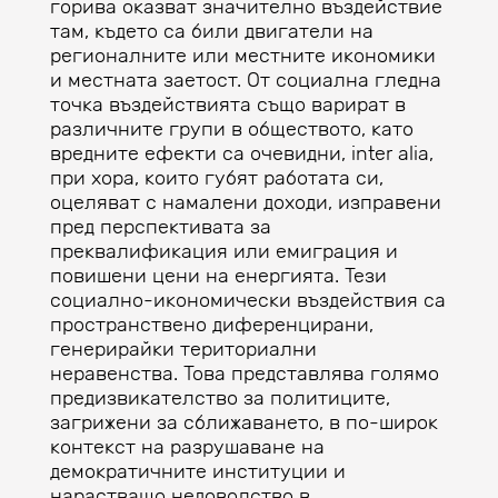
горива оказват значително въздействие
там, където са били двигатели на
регионалните или местните икономики
и местната заетост. От социална гледна
точка въздействията също варират в
различните групи в обществото, като
вредните ефекти са очевидни, inter alia,
при хора, които губят работата си,
оцеляват с намалени доходи, изправени
пред перспективата за
преквалификация или емиграция и
повишени цени на енергията. Тези
социално-икономически въздействия са
пространствено диференцирани,
генерирайки териториални
неравенства. Това представлява голямо
предизвикателство за политиците,
загрижени за сближаването, в по-широк
контекст на разрушаване на
демократичните институции и
нарастващо недоволство в