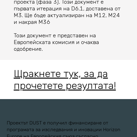
проекта (фаза 3). Този документ е
първата итерация на D6.1, доставена от
M3. Ще бъде актуализиран на M12, M24
и накрая M36
Този документ е представен на
Европейската комисия и очаква
одобрение.
Щракнете тук, за да
прочетете резултата!
Проектът DUST е получил финансиране от
програмата за изследвания и иновации Horizon
Europe на Европейския съюз съгласно