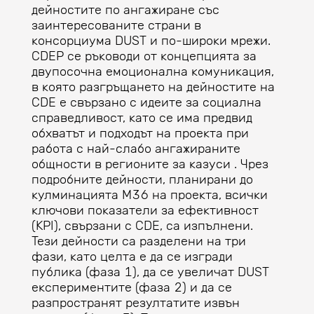
дейностите по ангажиране със
заинтересованите страни в
консорциума DUST и по-широки мрежи.
CDEP се ръководи от концепцията за
двупосочна емоционална комуникация,
в която разгръщането на дейностите на
CDE е свързано с идеите за социална
справедливост, като се има предвид
обхватът и подходът на проекта при
работа с най-слабо ангажираните
общности в регионите за казуси . Чрез
подробните дейности, планирани до
кулминацията M36 на проекта, всички
ключови показатели за ефективност
(KPI), свързани с CDE, са изпълнени.
Тези дейности са разделени на три
фази, като целта е да се изгради
публика (фаза 1), да се увеличат DUST
експериментите (фаза 2) и да се
разпространят резултатите извън