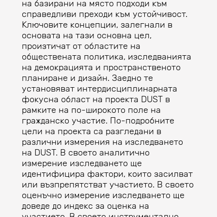
на базирани на място подходи към
справедливи преходи към устойчивост.
Ключовите концепции, залегнали в
основата на тази основна цел,
произтичат от областите на
обществената политика, изследванията
на демокрацията и пространственото
планиране и дизайн. Заедно те
установяват интердисциплинарната
фокусна област на проекта DUST в
рамките на по-широкото поле на
гражданско участие. По-подробните
цели на проекта са разгледани в
различни измерения на изследването
на DUST. В своето аналитично
измерение изследването ще
идентифицира фактори, които засилват
или възпрепятстват участието. В своето
оценъчно измерение изследването ще
доведе до индекс за оценка на
участието. В своето инструментално