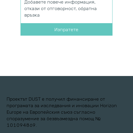
Изпратете
Проектът DUST е получил финансиране от
програмата за изследвания и иновации Horizon
Europe на Европейския съюз съгласно
споразумение за безвъзмездна помощ №
101094869.