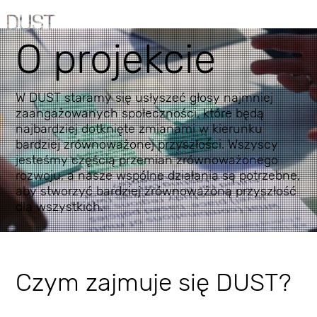
O projekcie
W DUST staramy się usłyszeć głosy najmniej
zaangażowanych społeczności, które będą
najbardziej dotknięte zmianami w kierunku
bardziej zrównoważonej przyszłości. Wszyscy
jesteśmy częścią przemian zrównoważonego
rozwoju, a nasze wspólne działania są potrzebne,
aby stworzyć bardziej zrównoważoną przyszłość
dla wszystkich.
Czym zajmuje się DUST?