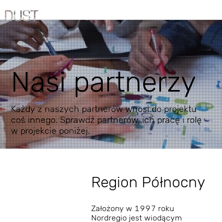
Nasi partnerzy
Każdy z naszych partnerów wnosi do projektu
coś innego. Sprawdź partnerów, ich pracę i rolę
w projekcie poniżej.
Region Północny
Założony w 1997 roku
Nordregio jest wiodącym