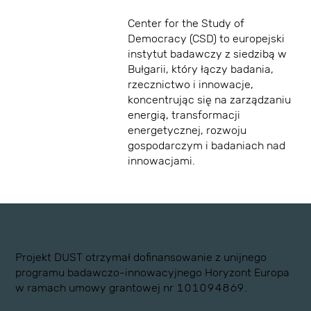
Center for the Study of
Democracy (CSD) to europejski
instytut badawczy z siedzibą w
Bułgarii, który łączy badania,
rzecznictwo i innowacje,
koncentrując się na zarządzaniu
energią, transformacji
energetycznej, rozwoju
gospodarczym i badaniach nad
innowacjami.
Projekt DUST otrzymał dofinansowanie z unijnego
programu badawczo-innowacyjnego Horyzont Europa
w ramach umowy grantowej nr 101094869.