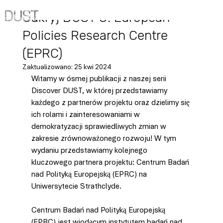
16 kwi 2024
Odkryj DUST 8: European
Policies Research Centre
(EPRC)
Zaktualizowano:
25 kwi 2024
Witamy w ósmej publikacji z naszej serii 
Discover DUST, w której przedstawiamy 
każdego z partnerów projektu oraz dzielimy się 
ich rolami i zainteresowaniami w 
demokratyzacji sprawiedliwych zmian w 
zakresie zrównoważonego rozwoju! W tym 
wydaniu przedstawiamy kolejnego 
kluczowego partnera projektu: Centrum Badań 
nad Polityką Europejską (EPRC) na 
Uniwersytecie Strathclyde.
Centrum Badań nad Polityką Europejską 
(EPRC) jest wiodącym instytutem badań nad 