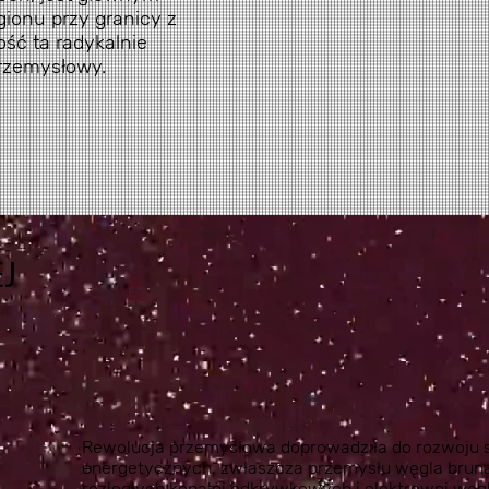
onu przy granicy z
ość ta radykalnie
przemysłowy.
J
Rewolucja przemysłowa doprowadziła do rozwoju 
energetycznych, zwłaszcza przemysłu węgla brun
rozległych kopalni odkrywkowych i elektrowni węg