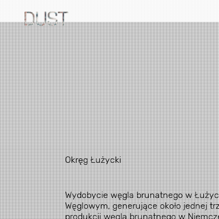
Okręg Łużycki
Wydobycie węgla brunatnego w Łużyc
Węglowym, generujące około jednej trz
produkcji węgla brunatnego w Niemcz