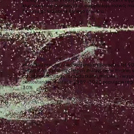
kluczową rolę w urbanizacji, napędzając rozwój mias
zmieniając krajobraz danego obszaru.
W wyniku procesu zjednoczenia na początku lat 90
zmian strukturalnych, region znalazł się w trudnej 
co doprowadziło do rozpadu tkanki miejskiej i wys
pustostanów. W latach 1989–2021 populacja regio
30%.