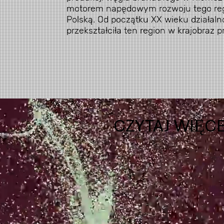
motorem napędowym rozwoju tego regi
Polską. Od początku XX wieku działaln
przekształciła ten region w krajobraz 
CZYTAJ WIĘCE