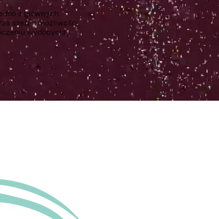
jedno z głównych
za szereg możliwości.
ończeniu wydobycia