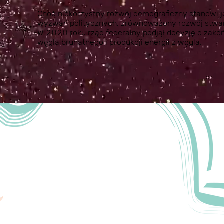
Choć niekorzystny rozwój demograficzny stanowi 
wyzwań politycznych, zrównoważony rozwój stwar
W 2020 roku rząd federalny podjął decyzję o zak
węgla brunatnego i produkcji energii z węgla.