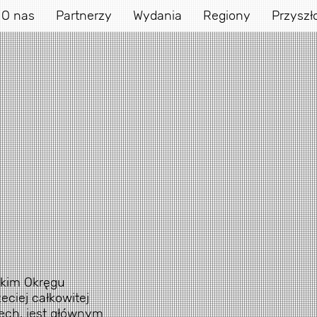
O nas
Partnerzy
Wydania
Regiony
Przyszł
kim Okręgu
eciej całkowitej
ech, jest głównym