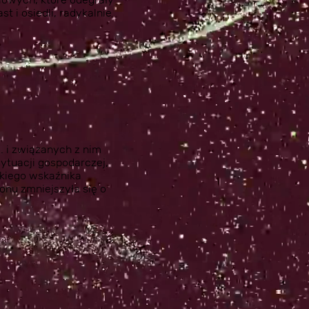
t i osiedli, radykalnie
. i związanych z nim
sytuacji gospodarczej,
okiego wskaźnika
nu zmniejszyła się o