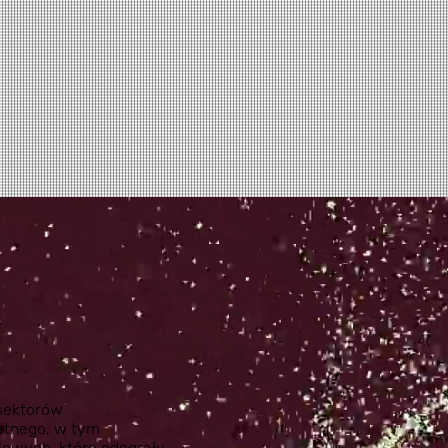
sektorów
atnego, w tym
lowych, które odegrały