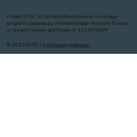
Projekt DUST otrzymał dofinansowanie z unijnego
programu badawczo-innowacyjnego Horyzont Europa
w ramach umowy grantowej nr 101094869.
© 2023 DUST |
Polityka prywatności