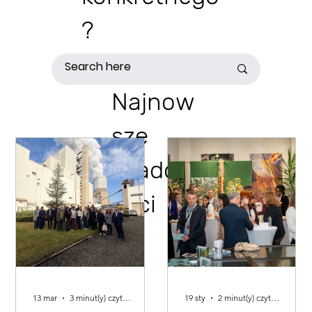
?
Najnow
sze
wiadom
ości
13 mar
3 minut(y) czytania
19 sty
2 minut(y) czytania