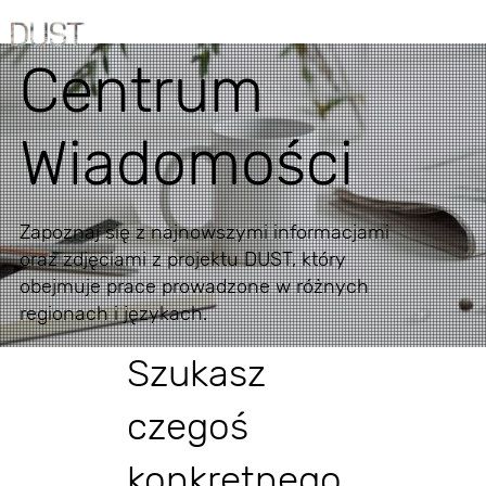
Centrum
Wiadomości
Zapoznaj się z najnowszymi informacjami
oraz zdjęciami z projektu DUST, który
obejmuje prace prowadzone w różnych
regionach i językach.
Szukasz
czegoś
konkretnego