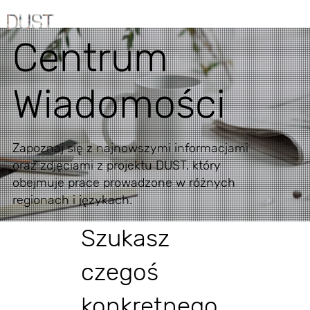
Centrum
Wiadomości
Zapoznaj się z najnowszymi informacjami
oraz zdjęciami z projektu DUST, który
obejmuje prace prowadzone w różnych
regionach i językach.
Szukasz
czegoś
konkretnego