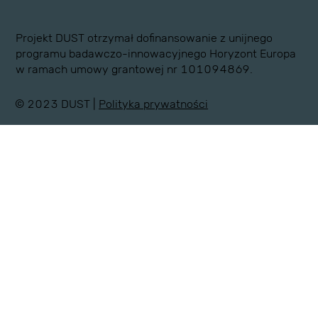
Projekt DUST otrzymał dofinansowanie z unijnego
programu badawczo-innowacyjnego Horyzont Europa
w ramach umowy grantowej nr 101094869.
© 2023 DUST |
Polityka prywatności