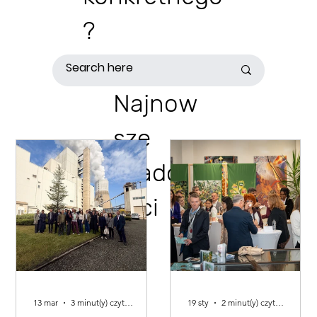
?
Najnow
sze
wiadom
ości
13 mar
3 minut(y) czytania
19 sty
2 minut(y) czytania