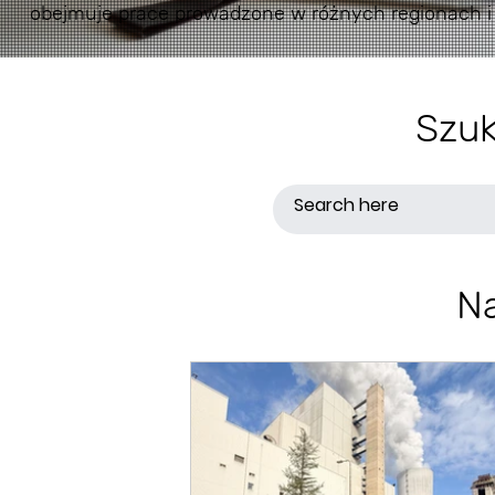
obejmuje prace prowadzone w różnych regionach i 
Szuk
N