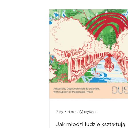
zaangażowanych społeczności – mogą 
większą rolę w przejściu na bardziej
zrównoważony rozwój. W ramach projek
partnerzy z całej Europy współpracowali
rozwojem nowych narzędzi, metod i pr
partycypacyjnych, które uwzględniają gł
obywateli w dyskusjach na temat przyszł
7 sty
4 minut(y) czytania
Jak młodzi ludzie kształtują