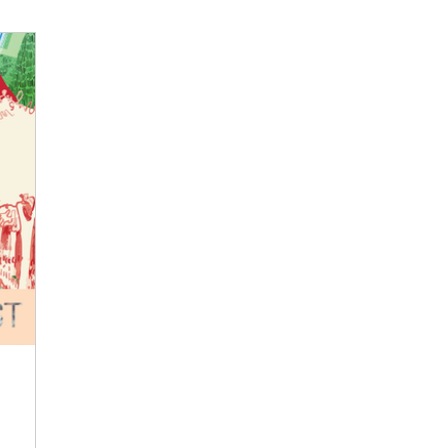
T
odegrać
przestrzeniach wystawienniczych w całej Europie.
s
Wystawa objazdowa prezentowała wyniki badań
ob
tu
RFLL i tworzyła powiązania między wspólnie
o
 nad
opracowywanymi projektami przyszłościowymi a
k
ocesów
szerszymi obszarami rozwoju polityki, badań i
k
os
edukacji na rzecz zrównoważonych zmian. Od
dyskusji RFLL do formatów wystawowych
Wystawa bezpośre