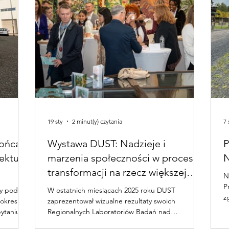
19 sty
2 minut(y) czytania
7 
końca:
Wystawa DUST: Nadzieje i
P
ektu i
marzenia społeczności w procesie
N
transformacji na rzecz większej
N
zrównoważoności.
P
W ostatnich miesiącach 2025 roku DUST
z
 okresie
zaprezentował wizualne rezultaty swoich
s
ytaniu, w
Regionalnych Laboratoriów Badań nad
w
ajmniej
Przyszłością (RFLL) w różnych publicznych