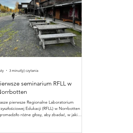
sty
3 minut(y) czytania
ierwsze seminarium RFLL w
orrbotten
asze pierwsze Regionalne Laboratorium
rzyszłościowej Edukacji (RFLL) w Norrbotten
gromadziło różne głosy, aby zbadać, w jaki
posób społeczności wiejskie mogą skuteczniej
spółpracować w zakresie zielonej transformacji.