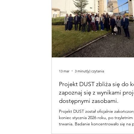
13 mar
3 minut(y) czytania
Projekt DUST zbliża się do 
zapoznaj się z wynikami proj
dostępnymi zasobami.
Projekt DUST został oficjalnie zakończony pod
koniec stycznia 2026 roku, po trzyletnim
trwania. Badanie koncentrowało się na p
jaki sposób obywatele – zwłaszcza ci z n