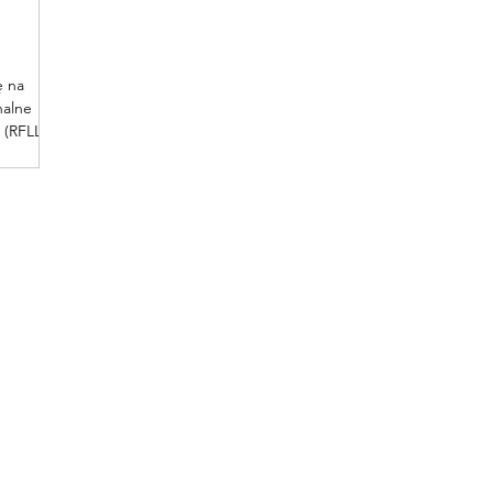
ę na
nalne
 (RFLL).
 region
ny i
kach z
3 i 4
ę z
 dwóch
oże