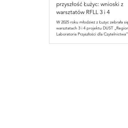
przyszłość Łużyc: wnioski z
warsztatów RFLL 3 i 4
W 2025 roku młodzież z Łużyc zebrała si
warsztatach 3 i 4 projektu DUST „Regio
Laboratoria Przyszłości dla Czytelnictwa”
Przez dwa dni uczestnicy badali, jak ich
może rozwijać się w sposób zrównoważo
społecznie inkluzywny. Bazując na wnios
dwóch pierwszych warsztatów, warsztaty 
pogłębiły ich pomysły i połączyły refleksj
kreatywnym zaangażowaniem. W ciągu
dni młodzież z regionu zgłębiała, jak m
wyglądać przyszłość Łużyc, bior