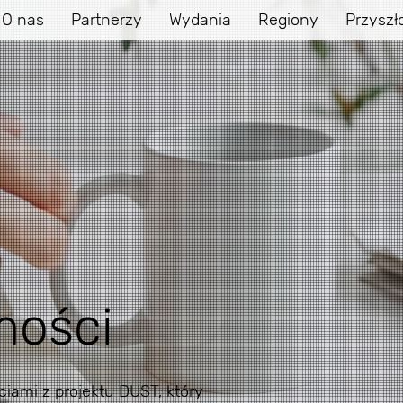
O nas
Partnerzy
Wydania
Regiony
Przyszł
mości
iami z projektu DUST, który